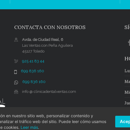
CONTACTA CON NOSOTROS
S
Avda. de Ciudad Real, 6
Las Ventas con Peña Aguilera
45127 Toledo
H
925 41 83 44
Lu
699 836 160
Ma
699 836 160
info @ clinicadentalventas.com
Mi
Ju
Vi
n en nuestro sitio web, personalizar contenido y
Acep
nalizar el tráfico web del sitio. Puede leer cómo usamos
de cookies.
Leer más
.