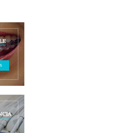
LE
S
CIA