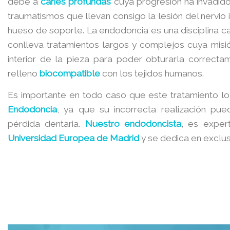
debe a
caries profundas
cuya progresión ha invadido
traumatismos que llevan consigo la lesión del nervio 
hueso de soporte. La endodoncia es una disciplina 
conlleva tratamientos largos y complejos cuya misi
interior de la pieza para poder obturarla correct
relleno
biocompatible
con los tejidos humanos.
Es importante en todo caso que este tratamiento lo
Endodoncia
, ya que su incorrecta realización pue
pérdida dentaria.
Nuestro endodoncista
, es exper
Universidad Europea de Madrid
y se dedica en exclus