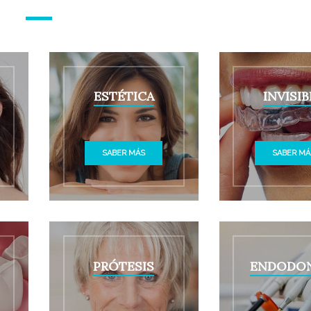
ESTÉTICA
INVISIB
SABER MÁS
SABER MÁ
PRÓTESIS
ENDODON