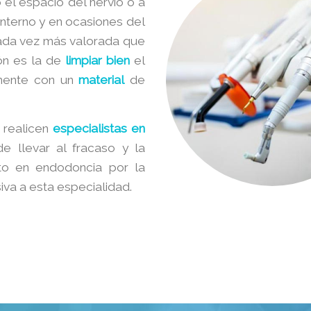
 el espacio del nervio o a
interno y en ocasiones del
cada vez más valorada que
ón es la de
limpiar bien
el
amente con un
material
de
 realicen
especialistas en
de llevar al fracaso y la
to en endodoncia por la
iva a esta especialidad.