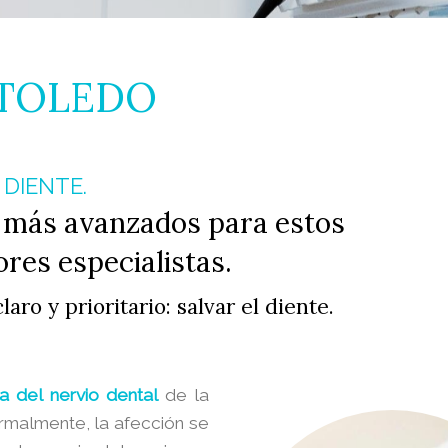
 TOLEDO
 DIENTE.
 más avanzados para estos
res especialistas.
ro y prioritario: salvar el diente.
da del nervio dental
de la
ormalmente, la afección se