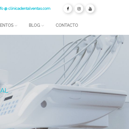
fo @ clinicadentalventas.com
IENTOS
BLOG
CONTACTO
RAL