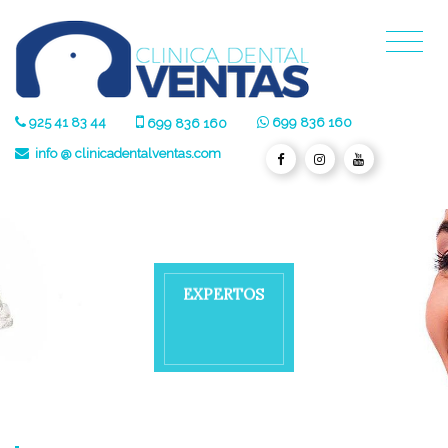
925 41 83 44
699 836 160
699 836 160
info @ clinicadentalventas.com
S
O
T
R
E
P
X
E