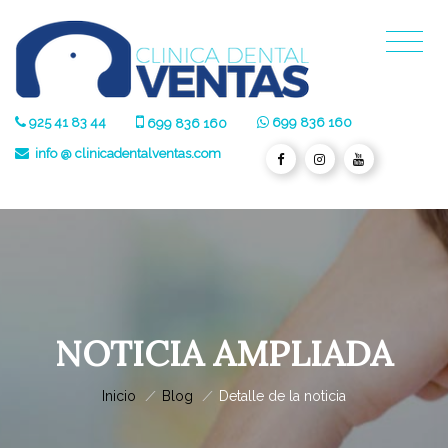
925 41 83 44
699 836 160
699 836 160
info @ clinicadentalventas.com
NOTICIA AMPLIADA
Inicio
/
Blog
/
Detalle de la noticia